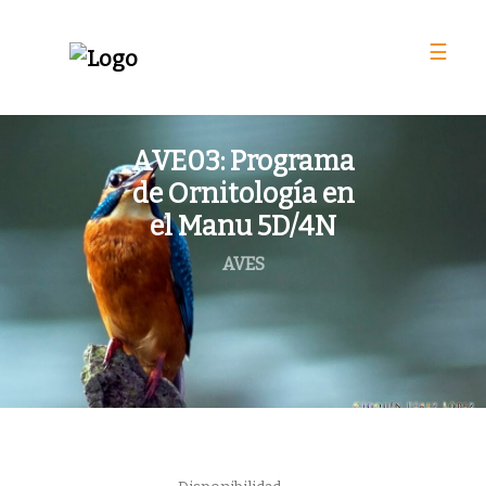
☰
AVE03: Programa
de Ornitología en
el Manu 5D/4N
AVES